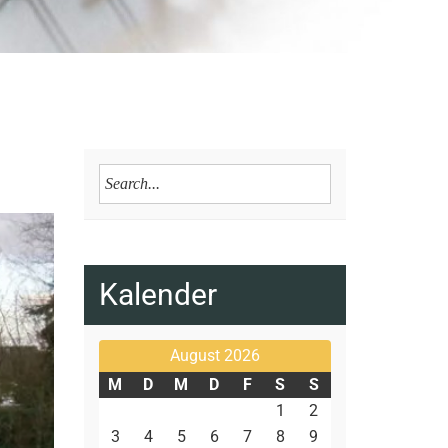
Kalender
August 2026
M
D
M
D
F
S
S
1
2
3
4
5
6
7
8
9