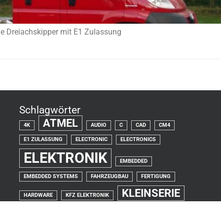
he Dreiachskipper mit E1 Zulassung
Schlagwörter
ATMEL
4K
AUDIO
C
CAD
CM4
E1 ZULASSUNG
ELECTRONIC
ELECTRONICS
ELEKTRONIK
EMBEDDED
EMBEDDED SYSTEMS
FAHRZEUGBAU
FERTIGUNG
KLEINSERIE
HARDWARE
KFZ ELEKTRONIK
LEITERPLATTEN
LAYOUT
LINUX