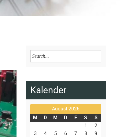
Kalender
August 2026
M
D
M
D
F
S
S
1
2
3
4
5
6
7
8
9