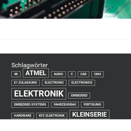
Schlagwörter
ATMEL
4K
AUDIO
C
CAD
CM4
E1 ZULASSUNG
ELECTRONIC
ELECTRONICS
ELEKTRONIK
EMBEDDED
EMBEDDED SYSTEMS
FAHRZEUGBAU
FERTIGUNG
KLEINSERIE
HARDWARE
KFZ ELEKTRONIK
LEITERPLATTEN
LAYOUT
LINUX