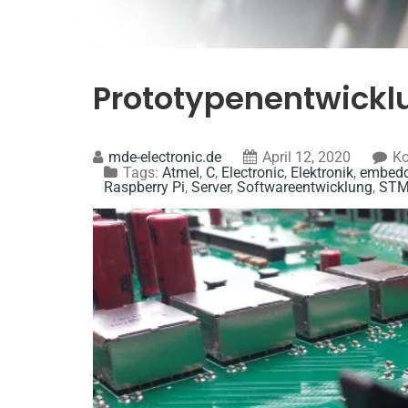
Prototypenentwickl
mde-electronic.de
April 12, 2020
Ko
Tags:
Atmel
,
C
,
Electronic
,
Elektronik
,
embedd
Raspberry Pi
,
Server
,
Softwareentwicklung
,
STM